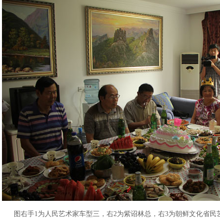
图右手1为人民艺术家车型三，右2为紫诏林总，右3为朝鲜文化省民