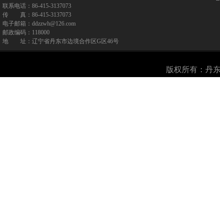
联系电话：86-415-3137073
传 真：86-415-3137073
电子邮箱：ddzzwh@126.com
邮政编码：118000
地 址：辽宁省丹东市边境合作区G区46号
版权所有：