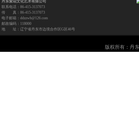
丹东紫诏文化艺术有限公司
联系电话：86-415-3137073
传 真：86-415-3137073
电子邮箱：ddzzwh@126.com
邮政编码：118000
地 址：辽宁省丹东市边境合作区G区46号
版权所有：