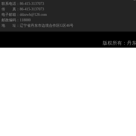
联系电话：86-415-3137073
传 真：86-415-3137073
电子邮箱：ddzzwh@126.com
邮政编码：118000
地 址：辽宁省丹东市边境合作区G区46号
版权所有：